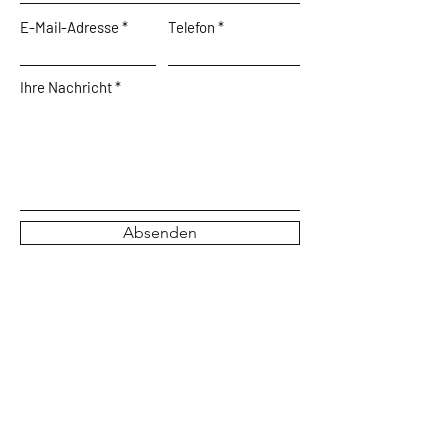
E-Mail-Adresse
Telefon
Ihre Nachricht
Absenden
Wir freuen uns auf Ihre
Kontaktaufnahme
Melden Sie sich bei uns und wir beraten
und begleiten Sie gerne rund um Ihr
Projekt.