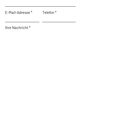
E-Mail-Adresse
Telefon
Ihre Nachricht
Absenden
Wir freuen uns auf Ihre
Kontaktaufnahme
Melden Sie sich bei uns und wir beraten
und begleiten Sie gerne rund um Ihr